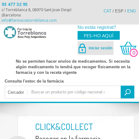
93 477 32 95
c/ Torreblanca 8, 08970 Sant Joan Despí
CAT
/
ESP
/
ENG
(Barcelona
info@farmaciatorreblanca.com
No estàs registrat?
FES-HO AQUÍ
Iniciar sesión
0
No se permiten hacer envíos de medicamentos. Si necesita
algún medicamento lo tendrá que recoger físicamente en la
farmacia y con la receta vigente
Consulta l'estoc de la farmàcia
Cercador
CLICK&COLLECT
Recoger en la farmacia