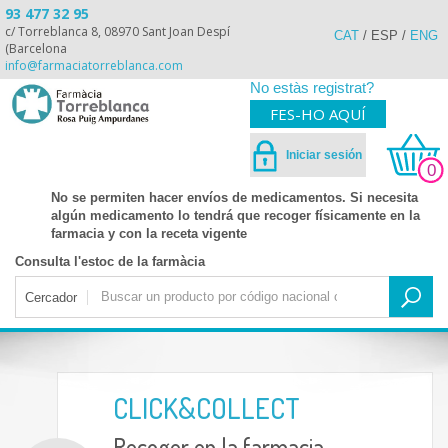
93 477 32 95
c/ Torreblanca 8, 08970 Sant Joan Despí
CAT
/
ESP
/
ENG
(Barcelona
info@farmaciatorreblanca.com
No estàs registrat?
FES-HO AQUÍ
Iniciar sesión
0
No se permiten hacer envíos de medicamentos. Si necesita
algún medicamento lo tendrá que recoger físicamente en la
farmacia y con la receta vigente
Consulta l'estoc de la farmàcia
Cercador
CLICK&COLLECT
Recoger en la farmacia