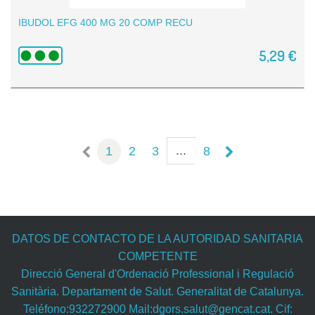
IBUDOL EFG 400 MG 20 COMP RECU
5,29 €
...
1
2
3
8
DATOS DE CONTACTO DE LA AUTORIDAD SANITARIA
COMPETENTE
Direcció General d'Ordenació Professional i Regulació
Sanitària. Departament de Salut. Generalitat de Catalunya.
Teléfono:932272900 Mail:dgors.salut@gencat.cat. Cif: