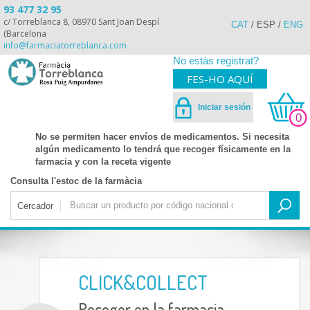
93 477 32 95
c/ Torreblanca 8, 08970 Sant Joan Despí
CAT
/
ESP
/
ENG
(Barcelona
info@farmaciatorreblanca.com
No estàs registrat?
FES-HO AQUÍ
Iniciar sesión
0
No se permiten hacer envíos de medicamentos. Si necesita
algún medicamento lo tendrá que recoger físicamente en la
farmacia y con la receta vigente
Consulta l'estoc de la farmàcia
Cercador
CLICK&COLLECT
Recoger en la farmacia