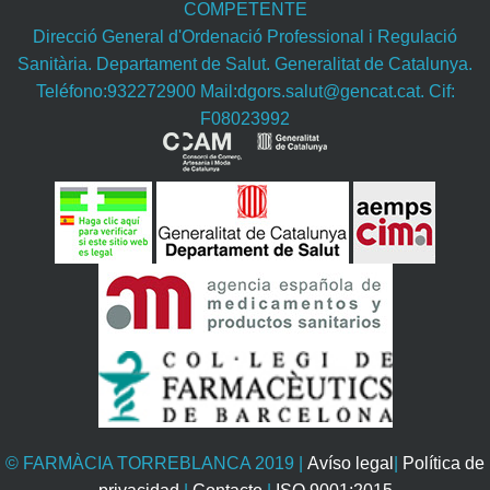
COMPETENTE
Direcció General d'Ordenació Professional i Regulació
Sanitària. Departament de Salut. Generalitat de Catalunya.
Teléfono:932272900 Mail:dgors.salut@gencat.cat. Cif:
F08023992
© FARMÀCIA TORREBLANCA 2019 |
Avíso legal
|
Política de