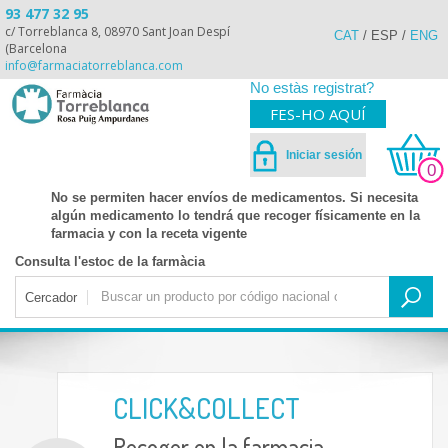
93 477 32 95
c/ Torreblanca 8, 08970 Sant Joan Despí
CAT
/
ESP
/
ENG
(Barcelona
info@farmaciatorreblanca.com
No estàs registrat?
FES-HO AQUÍ
Iniciar sesión
0
No se permiten hacer envíos de medicamentos. Si necesita
algún medicamento lo tendrá que recoger físicamente en la
farmacia y con la receta vigente
Consulta l'estoc de la farmàcia
Cercador
CLICK&COLLECT
Recoger en la farmacia