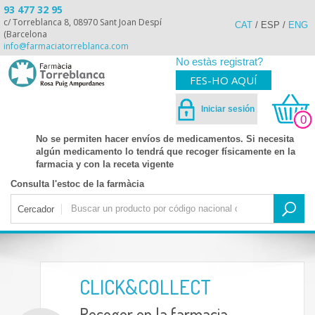
93 477 32 95
c/ Torreblanca 8, 08970 Sant Joan Despí
CAT
/
ESP
/
ENG
(Barcelona
info@farmaciatorreblanca.com
No estàs registrat?
FES-HO AQUÍ
Iniciar sesión
0
No se permiten hacer envíos de medicamentos. Si necesita
algún medicamento lo tendrá que recoger físicamente en la
farmacia y con la receta vigente
Consulta l'estoc de la farmàcia
Cercador
CLICK&COLLECT
Recoger en la farmacia