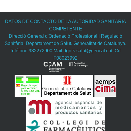
DATOS DE CONTACTO DE LA AUTORIDAD SANITARIA
COMPETENTE
Direcció General d'Ordenació Professional i Regulació
Sanitària. Departament de Salut. Generalitat de Catalunya.
Teléfono:932272900 Mail:dgors.salut@gencat.cat. Cif:
F08023992