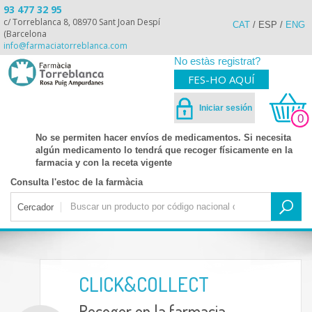
93 477 32 95
c/ Torreblanca 8, 08970 Sant Joan Despí
CAT
/
ESP
/
ENG
(Barcelona
info@farmaciatorreblanca.com
No estàs registrat?
FES-HO AQUÍ
Iniciar sesión
0
No se permiten hacer envíos de medicamentos. Si necesita
algún medicamento lo tendrá que recoger físicamente en la
farmacia y con la receta vigente
Consulta l'estoc de la farmàcia
Cercador
CLICK&COLLECT
Recoger en la farmacia