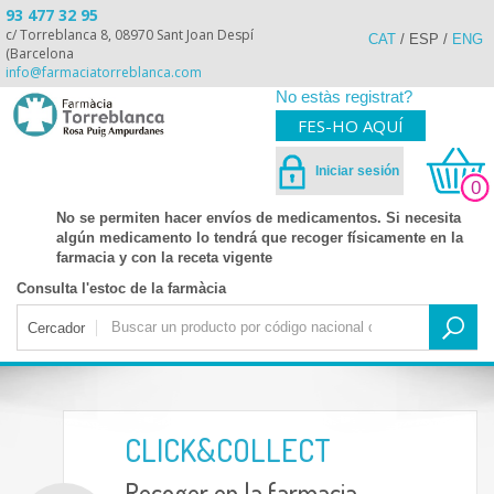
93 477 32 95
c/ Torreblanca 8, 08970 Sant Joan Despí
CAT
/
ESP
/
ENG
(Barcelona
info@farmaciatorreblanca.com
No estàs registrat?
FES-HO AQUÍ
Iniciar sesión
0
No se permiten hacer envíos de medicamentos. Si necesita
algún medicamento lo tendrá que recoger físicamente en la
farmacia y con la receta vigente
Consulta l'estoc de la farmàcia
Cercador
CLICK&COLLECT
Recoger en la farmacia