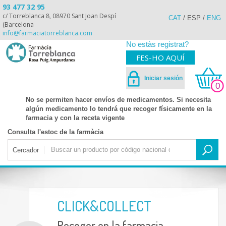
93 477 32 95
c/ Torreblanca 8, 08970 Sant Joan Despí
CAT
/
ESP
/
ENG
(Barcelona
info@farmaciatorreblanca.com
No estàs registrat?
FES-HO AQUÍ
Iniciar sesión
0
No se permiten hacer envíos de medicamentos. Si necesita
algún medicamento lo tendrá que recoger físicamente en la
farmacia y con la receta vigente
Consulta l'estoc de la farmàcia
Cercador
CLICK&COLLECT
Recoger en la farmacia