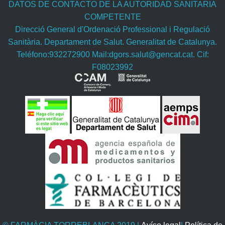
DATOS DE CONTACTO DE LA AUTORIDAD SANITARIA
COMPETENTE
Direcció General d'Ordenació Professional i Regulació
Sanitària. Departament de Salut. Generalitat de Catalunya.
Teléfono:932272900 Mail:dgors.salut@gencat.cat. Cif:
F08023992