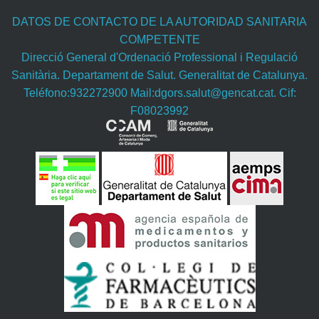
DATOS DE CONTACTO DE LA AUTORIDAD SANITARIA
COMPETENTE
Direcció General d'Ordenació Professional i Regulació
Sanitària. Departament de Salut. Generalitat de Catalunya.
Teléfono:932272900 Mail:dgors.salut@gencat.cat. Cif:
F08023992