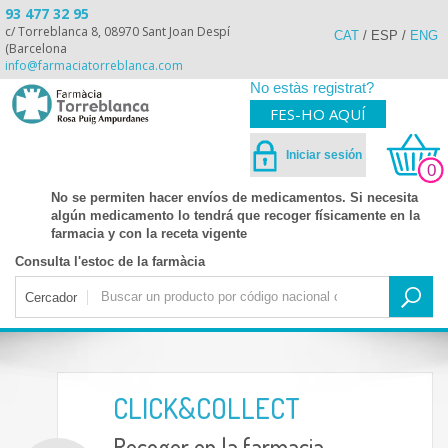
93 477 32 95
c/ Torreblanca 8, 08970 Sant Joan Despí
CAT
/
ESP
/
ENG
(Barcelona
info@farmaciatorreblanca.com
No estàs registrat?
FES-HO AQUÍ
Iniciar sesión
0
No se permiten hacer envíos de medicamentos. Si necesita
algún medicamento lo tendrá que recoger físicamente en la
farmacia y con la receta vigente
Consulta l'estoc de la farmàcia
Cercador
CLICK&COLLECT
Recoger en la farmacia