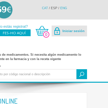
CAT
/
ESP
/
ENG
o estàs registrat?
Iniciar sesión
FES-HO AQUÍ
0
s de medicamentos. Si necesita algún medicamento lo
te en la farmacia y con la receta vigente
a
ONLINE