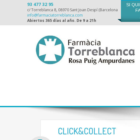
93 477 32 95
SI QU
c/ Torreblanca 8, 08970 Sant Joan Despí (Barcelona
F
info@farmaciatorreblanca.com
Abiertos 365 días al año. De 9 a 21h
CLICK&COLLECT