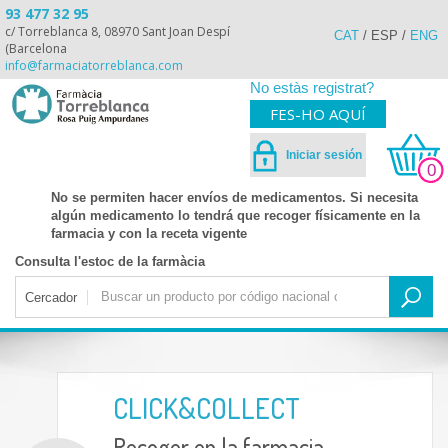
93 477 32 95
c/ Torreblanca 8, 08970 Sant Joan Despí
CAT
/
ESP
/
ENG
(Barcelona
info@farmaciatorreblanca.com
No estàs registrat?
FES-HO AQUÍ
Iniciar sesión
0
No se permiten hacer envíos de medicamentos. Si necesita
algún medicamento lo tendrá que recoger físicamente en la
farmacia y con la receta vigente
Consulta l'estoc de la farmàcia
Cercador
CLICK&COLLECT
Recoger en la farmacia