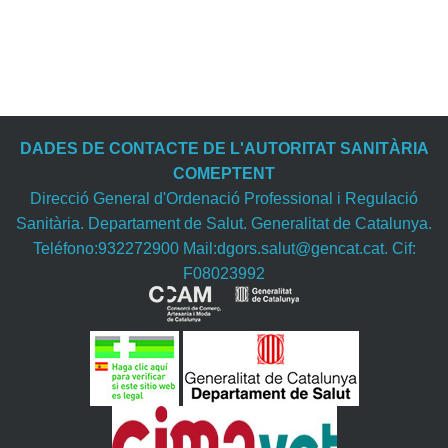
DADES DE CONTACTE DE L'AUTORITAT SANITÀRIA
COMEPTENT
Direcció General d'Ordenació Professional i Regulació
Sanitària. Departament de Salut. Generalitat de Catalunya.
Teléfono:932272900 Mail:dgors.salut@gencat.cat. Cif:
F08023992