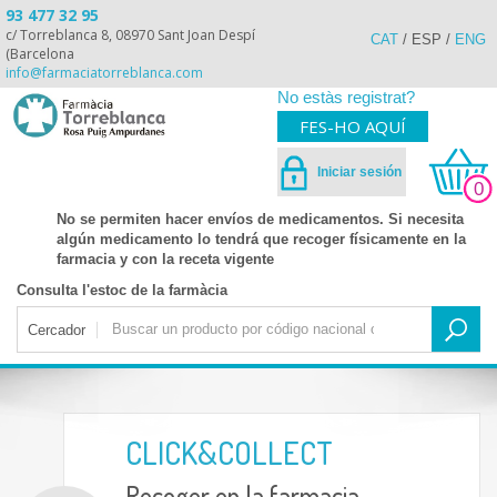
93 477 32 95
c/ Torreblanca 8, 08970 Sant Joan Despí
CAT
/
ESP
/
ENG
(Barcelona
info@farmaciatorreblanca.com
No estàs registrat?
FES-HO AQUÍ
Iniciar sesión
0
No se permiten hacer envíos de medicamentos. Si necesita
algún medicamento lo tendrá que recoger físicamente en la
farmacia y con la receta vigente
Consulta l'estoc de la farmàcia
Cercador
CLICK&COLLECT
Recoger en la farmacia