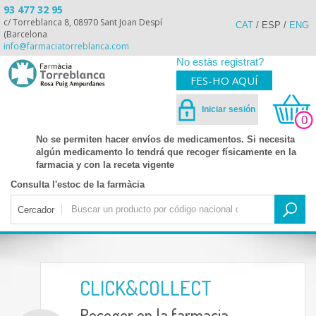
93 477 32 95
c/ Torreblanca 8, 08970 Sant Joan Despí
CAT
/
ESP
/
ENG
(Barcelona
info@farmaciatorreblanca.com
No estàs registrat?
FES-HO AQUÍ
Iniciar sesión
0
No se permiten hacer envíos de medicamentos. Si necesita
algún medicamento lo tendrá que recoger físicamente en la
farmacia y con la receta vigente
Consulta l'estoc de la farmàcia
Cercador
CLICK&COLLECT
Recoger en la farmacia