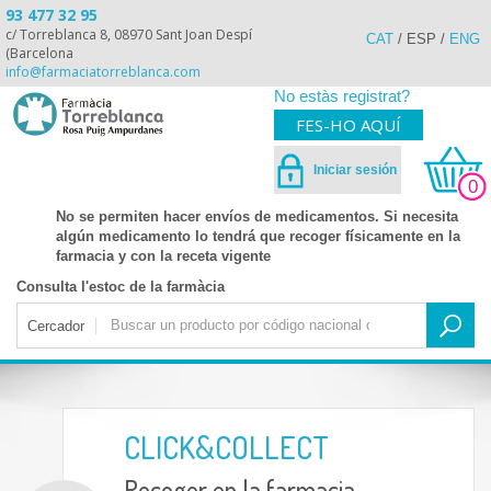
93 477 32 95
c/ Torreblanca 8, 08970 Sant Joan Despí
CAT
/
ESP
/
ENG
(Barcelona
info@farmaciatorreblanca.com
No estàs registrat?
FES-HO AQUÍ
Iniciar sesión
0
No se permiten hacer envíos de medicamentos. Si necesita
algún medicamento lo tendrá que recoger físicamente en la
farmacia y con la receta vigente
Consulta l'estoc de la farmàcia
Cercador
CLICK&COLLECT
Recoger en la farmacia