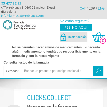
93 477 32 95
c/ Torreblanca 8, 08970 Sant Joan Despí
CAT
/
ESP
/
ENG
(Barcelona
info@farmaciatorreblanca.com
No estàs registrat?
FES-HO AQUÍ
Iniciar sesión
0
No se permiten hacer envíos de medicamentos. Si necesita
algún medicamento lo tendrá que recoger físicamente en la
farmacia y con la receta vigente
Consulta l'estoc de la farmàcia
Cercador
CLICK&COLLECT
Recoger en la farmacia