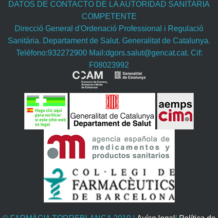
DATOS DE CONTACTO DE LA AUTORIDAD SANITARIA
COMPETENTE
Direcció General d'Ordenació Professional i Regulació
Sanitària. Departament de Salut. Generalitat de Catalunya.
Teléfono:932272900 Mail:dgors.salut@gencat.cat. Cif:
F08023992