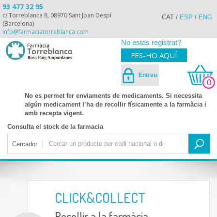
93 477 32 95
c/ Torreblanca 8, 08970 Sant Joan Despí
CAT
/
ESP
/
ENG
(Barcelona)
info@farmaciatorreblanca.com
No estàs registrat?
FES-HO AQUÍ
Entreu
0
No es permet fer enviaments de medicaments. Si necessita
algún medicament l’ha de recollir físicamente a la farmàcia i
amb recepta vigent.
Consulta el stock de la farmacia
Cercador
CLICK&COLLECT
Recollir a la farmàcia