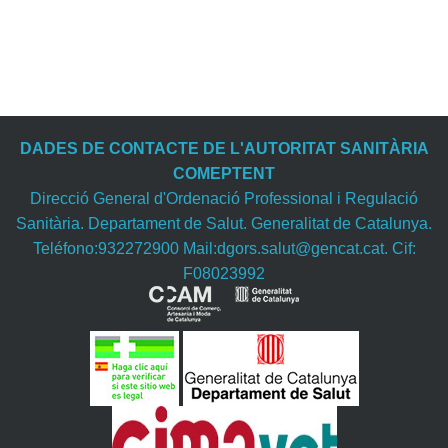
DADES DE CONTACTE DE L'AUTORITAT SANITÀRIA
COMEPTENT
Direcció General d'Ordenació Professional i Regulació
Sanitària. Departament de Salut. Generalitat de Catalunya.
Teléfono:932272900 Mail:dgors.salut@gencat.cat. Cif:
F08023992