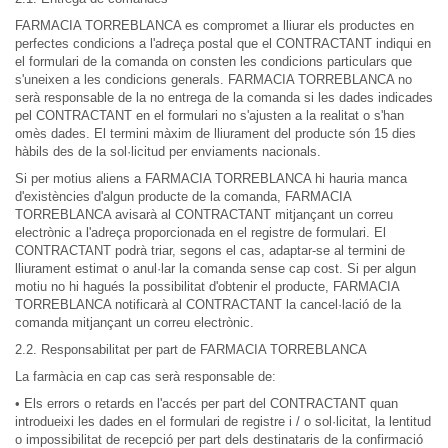
FARMACIA TORREBLANCA es compromet a lliurar els productes en
perfectes condicions a l'adreça postal que el CONTRACTANT indiqui en
el formulari de la comanda on consten les condicions particulars que
s'uneixen a les condicions generals. FARMACIA TORREBLANCA no
serà responsable de la no entrega de la comanda si les dades indicades
pel CONTRACTANT en el formulari no s'ajusten a la realitat o s'han
omès dades. El termini màxim de lliurament del producte són 15 dies
hàbils des de la sol·licitud per enviaments nacionals.
Si per motius aliens a FARMACIA TORREBLANCA hi hauria manca
d'existències d'algun producte de la comanda, FARMACIA
TORREBLANCA avisarà al CONTRACTANT mitjançant un correu
electrònic a l'adreça proporcionada en el registre de formulari. El
CONTRACTANT podrà triar, segons el cas, adaptar-se al termini de
lliurament estimat o anul·lar la comanda sense cap cost. Si per algun
motiu no hi hagués la possibilitat d'obtenir el producte, FARMACIA
TORREBLANCA notificarà al CONTRACTANT la cancel·lació de la
comanda mitjançant un correu electrònic.
2.2. Responsabilitat per part de FARMACIA TORREBLANCA
La farmàcia en cap cas serà responsable de:
• Els errors o retards en l'accés per part del CONTRACTANT quan
introdueixi les dades en el formulari de registre i / o sol·licitat, la lentitud
o impossibilitat de recepció per part dels destinataris de la confirmació