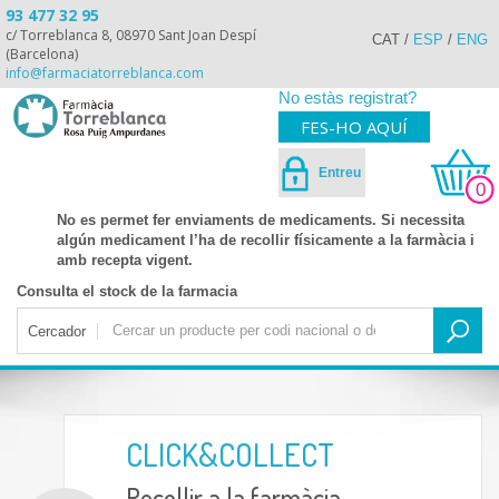
93 477 32 95
c/ Torreblanca 8, 08970 Sant Joan Despí
CAT
/
ESP
/
ENG
(Barcelona)
info@farmaciatorreblanca.com
No estàs registrat?
FES-HO AQUÍ
Entreu
0
No es permet fer enviaments de medicaments. Si necessita
algún medicament l’ha de recollir físicamente a la farmàcia i
amb recepta vigent.
Consulta el stock de la farmacia
Cercador
CLICK&COLLECT
Recollir a la farmàcia