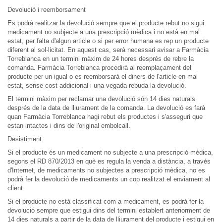
Devolució i reemborsament
Es podrà realitzar la devolució sempre que el producte rebut no sigui
medicament no subjecte a una prescripció mèdica i no està en mal
estat, per falta d'algun article o si per error humana es rep un producte
diferent al sol·licitat. En aquest cas, serà necessari avisar a Farmàcia
Torreblanca en un termini màxim de 24 hores després de rebre la
comanda. Farmàcia Torreblanca procedirà al reemplaçament del
producte per un igual o es reemborsarà el diners de l'article en mal
estat, sense cost addicional i una vegada rebuda la devolució.
El termini màxim per reclamar una devolució són 14 dies naturals
després de la data de lliurament de la comanda. La devolució es farà
quan Farmàcia Torreblanca hagi rebut els productes i s'asseguri que
estan intactes i dins de l'original embolcall.
Desistiment
Si el producte és un medicament no subjecte a una prescripció mèdica,
segons el RD 870/2013 en què es regula la venda a distància, a través
d'Internet, de medicaments no subjectes a prescripció mèdica, no es
podrà fer la devolució de medicaments un cop realitzat el enviament al
client.
Si el producte no està classificat com a medicament, es podrà fer la
devolució sempre que estigui dins del termini establert anteriorment de
14 dies naturals a partir de la data de lliurament del producte i estigui en