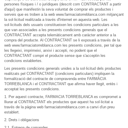
persones físiques i / o jurídiques (descrit com CONTRACTANT a partir
d'aquí) que manifestin la seva voluntat de comprar els productes i
serveis que es troben a la web www.farmaciatorreblanca.com mitjançant
la sol·licitud realitzada a través d'Internet en aquesta web. Les
sol·licituds dels usuaris constitueixen les condicions particulars a les
que van associades a les presents condicions generals que el
CONTRACTANT accepta telemàticament amb caràcter anterior a la
compra del producte. Al CONTRACTANT se li exposarà a través de la
web www.farmaciatorreblanca.com les presents condicions, per tal que
les llegeixi, imprimeixi, arxivi i accepti, no podent que el
CONTRACTANT compri el producte sense que s'acceptin les
condicions establertes.
Les presents condicions generals unides a la sol·licitud dels productes
realitzats pel CONTRACTANT (condicions particulars) impliquen la
formalització del contracte de compravenda entre FARMÀCIA
TORREBLANCA i el CONTRACTANT que afirma haver llegit, entès i
acceptat les presents condicions.
1. Per aquest contracte, FARMACIA TORREBLANCA es compromet a
lliurar al CONTRACTANT els productes que aquest ha sol·licitat a
través de la pàgina web farmaciatorreblanca.com a canvi d'un preu
establert.
2. Drets i obligacions
2.1. Entrega de comandes