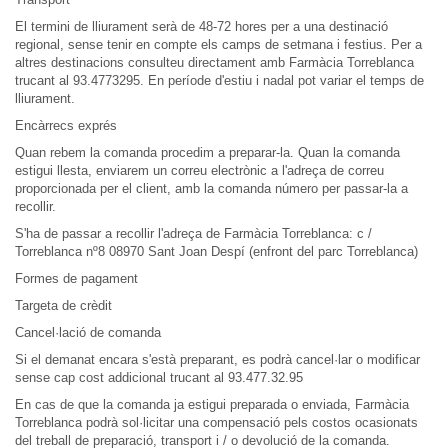
El termini de lliurament serà de 48-72 hores per a una destinació
regional, sense tenir en compte els camps de setmana i festius. Per a
altres destinacions consulteu directament amb Farmàcia Torreblanca
trucant al 93.4773295. En període d'estiu i nadal pot variar el temps de
lliurament.
Encàrrecs exprés
Quan rebem la comanda procedim a preparar-la. Quan la comanda
estigui llesta, enviarem un correu electrònic a l'adreça de correu
proporcionada per el client, amb la comanda número per passar-la a
recollir.
S'ha de passar a recollir l'adreça de Farmàcia Torreblanca: c /
Torreblanca nº8 08970 Sant Joan Despí (enfront del parc Torreblanca)
Formes de pagament
Targeta de crèdit
Cancel·lació de comanda
Si el demanat encara s'està preparant, es podrà cancel·lar o modificar
sense cap cost addicional trucant al 93.477.32.95
En cas de que la comanda ja estigui preparada o enviada, Farmàcia
Torreblanca podrà sol·licitar una compensació pels costos ocasionats
del treball de preparació, transport i / o devolució de la comanda.