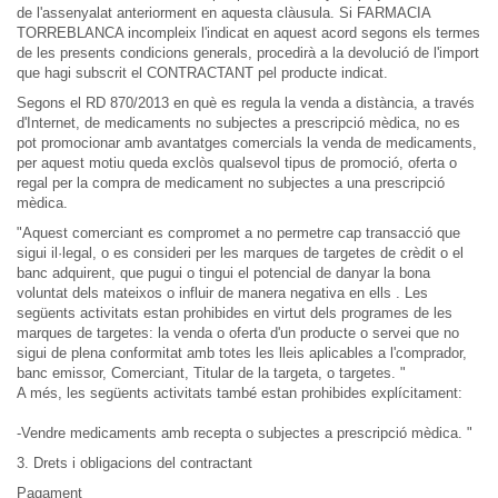
de l'assenyalat anteriorment en aquesta clàusula. Si FARMACIA
TORREBLANCA incompleix l'indicat en aquest acord segons els termes
de les presents condicions generals, procedirà a la devolució de l'import
que hagi subscrit el CONTRACTANT pel producte indicat.
Segons el RD 870/2013 en què es regula la venda a distància, a través
d'Internet, de medicaments no subjectes a prescripció mèdica, no es
pot promocionar amb avantatges comercials la venda de medicaments,
per aquest motiu queda exclòs qualsevol tipus de promoció, oferta o
regal per la compra de medicament no subjectes a una prescripció
mèdica.
"Aquest comerciant es compromet a no permetre cap transacció que
sigui il·legal, o es consideri per les marques de targetes de crèdit o el
banc adquirent, que pugui o tingui el potencial de danyar la bona
voluntat dels mateixos o influir de manera negativa en ells . Les
següents activitats estan prohibides en virtut dels programes de les
marques de targetes: la venda o oferta d'un producte o servei que no
sigui de plena conformitat amb totes les lleis aplicables a l'comprador,
banc emissor, Comerciant, Titular de la targeta, o targetes. "
A més, les següents activitats també estan prohibides explícitament:
-Vendre medicaments amb recepta o subjectes a prescripció mèdica. "
3. Drets i obligacions del contractant
Pagament