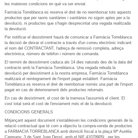
les mateixes condicions en què va ser enviat.
Farmàcia Torreblanca es reserva el dret de no reemborsar tots aquests
productes que per raons sanitàries i sanitàries no siguin aptes per a la
devolució, ni productes que s'hagin desprecintat una vegada realitzada
la devolució.
Per notificar el desistiment haurà de comunicar a Farmàcia Torreblanca
la decisió de deixar el contracte a través d'un correu electrònic indicant:
el nom del CONTRACTANT, l'adreça de remissió completa, adreça
electrònica, número de telèfon i número de comanda.
El termini de desistiment caduca als 14 dies naturals des de la data del
contracte amb la Farmàcia Torreblanca. Una vegada rebuda la
devolució per desistiment a la nostra empresa, Farmàcia Torreblanca
realitzarà el reintegrament de l'import pagat establert. Farmàcia
Torreblanca es reserva el dret de reemborsar només una part de l'import
pagat en cas de deteriorament dels productes retornats.
En cas de desistiment, el cost de la tramesa l'assumirà el client. El
cost total serà el cost de l'enviament més el de la devolució.
CONDICIONS GENERALS
Mitjançant aquest document s'estableixen les condicions generals de la
relació contractual que té com a objectiu la compra-venda de productes
a FARMACIA TORREBLANCA amb domicili fiscal a la plaça Mª Aurèlia
Capmany, 3 de Sant Joan Despí, amb el NIF 41079905L, per les