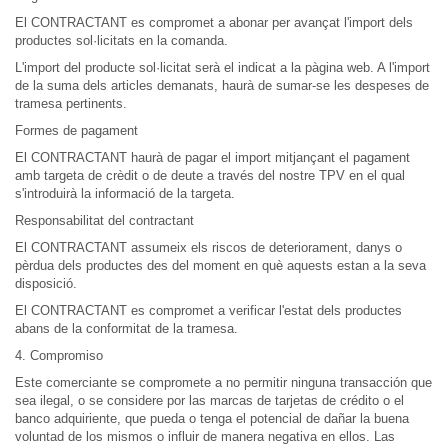
El CONTRACTANT es compromet a abonar per avançat l'import dels
productes sol·licitats en la comanda.
L'import del producte sol·licitat serà el indicat a la pàgina web. A l'import
de la suma dels articles demanats, haurà de sumar-se les despeses de
tramesa pertinents.
Formes de pagament
El CONTRACTANT haurà de pagar el import mitjançant el pagament
amb targeta de crèdit o de deute a través del nostre TPV en el qual
s'introduirà la informació de la targeta.
Responsabilitat del contractant
El CONTRACTANT assumeix els riscos de deteriorament, danys o
pèrdua dels productes des del moment en què aquests estan a la seva
disposició.
El CONTRACTANT es compromet a verificar l'estat dels productes
abans de la conformitat de la tramesa.
4. Compromiso
Este comerciante se compromete a no permitir ninguna transacción que
sea ilegal, o se considere por las marcas de tarjetas de crédito o el
banco adquiriente, que pueda o tenga el potencial de dañar la buena
voluntad de los mismos o influir de manera negativa en ellos. Las