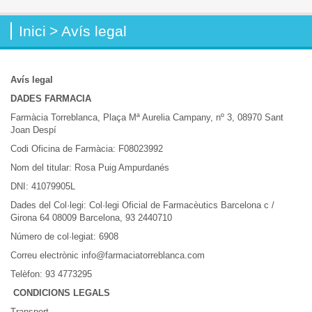
Inici
>
Avís legal
Avís legal
DADES FARMACIA
Farmàcia Torreblanca, Plaça Mª Aurelia Campany, nº 3, 08970 Sant
Joan Despí
Codi Oficina de Farmàcia: F08023992
Nom del titular: Rosa Puig Ampurdanés
DNI: 41079905L
Dades del Col·legi: Col·legi Oficial de Farmacèutics Barcelona c /
Girona 64 08009 Barcelona, ​​93 2440710
Número de col·legiat: 6908
Correu electrònic info@farmaciatorreblanca.com
Telèfon: 93 4773295
CONDICIONS LEGALS
Transport