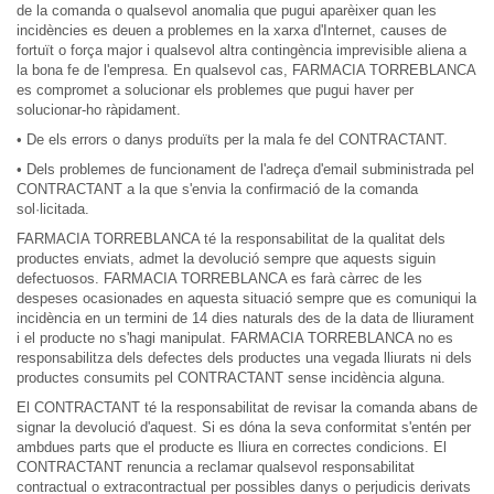
de la comanda o qualsevol anomalia que pugui aparèixer quan les
incidències es deuen a problemes en la xarxa d'Internet, causes de
fortuït o força major i qualsevol altra contingència imprevisible aliena a
la bona fe de l'empresa. En qualsevol cas, FARMACIA TORREBLANCA
es compromet a solucionar els problemes que pugui haver per
solucionar-ho ràpidament.
• De els errors o danys produïts per la mala fe del CONTRACTANT.
• Dels problemes de funcionament de l'adreça d'email subministrada pel
CONTRACTANT a la que s'envia la confirmació de la comanda
sol·licitada.
FARMACIA TORREBLANCA té la responsabilitat de la qualitat dels
productes enviats, admet la devolució sempre que aquests siguin
defectuosos. FARMACIA TORREBLANCA es farà càrrec de les
despeses ocasionades en aquesta situació sempre que es comuniqui la
incidència en un termini de 14 dies naturals des de la data de lliurament
i el producte no s'hagi manipulat. FARMACIA TORREBLANCA no es
responsabilitza dels defectes dels productes una vegada lliurats ni dels
productes consumits pel CONTRACTANT sense incidència alguna.
El CONTRACTANT té la responsabilitat de revisar la comanda abans de
signar la devolució d'aquest. Si es dóna la seva conformitat s'entén per
ambdues parts que el producte es lliura en correctes condicions. El
CONTRACTANT renuncia a reclamar qualsevol responsabilitat
contractual o extracontractual per possibles danys o perjudicis derivats