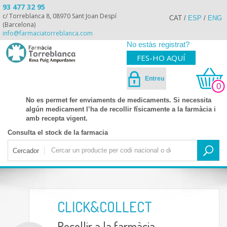
93 477 32 95
c/ Torreblanca 8, 08970 Sant Joan Despí
CAT
/
ESP
/
ENG
(Barcelona)
info@farmaciatorreblanca.com
No estàs registrat?
FES-HO AQUÍ
Entreu
0
No es permet fer enviaments de medicaments. Si necessita
algún medicament l’ha de recollir físicamente a la farmàcia i
amb recepta vigent.
Consulta el stock de la farmacia
Cercador
CLICK&COLLECT
Recollir a la farmàcia