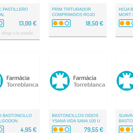
C PASTILLERO
PRIM TRITURADOR
HOJA 
AL
COMPRIMIDOS ROJO
MORT 
9935...
13,00 €
18,50 €
Afegir a la cistella
O BASTONCILLO
BASTONCILLOS OIDOS
SUAVI
ALGODON
YSANA VIDA SANA 100 U
BASTO
DAD...
4,95 €
79,55 €