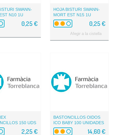
BISTURI SWANN-
HOJA BISTURI SWANN-
EST N10 1U
MORT EST N15 1U
0,25 €
0,25 €
Afegir a la cistella
NEX
BASTONCILLOS OIDOS
NCILLOS 150 UDS
ICO BABY 100 UNIDADES
2,25 €
14,60 €