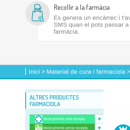
Recollir a la farmàcia
Es genera un encàrrec i t'
SMS quan el pots passar a r
farmàcia.
Inici
>
Material de cura i farmaciola
ALTRES PRODUCTES
FARMACIOLA
Medicaments amb recepta
Medicaments sense recepta