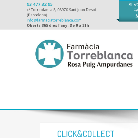
93 477 32 95
SI 
c/ Torreblanca 8, 08970 Sant Joan Despí
F
(Barcelona)
info@farmaciatorreblanca.com
Oberts 365 dies l'any. De 9 a 21h
CLICK&COLLECT