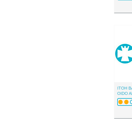
ITOH 
OIDO 
100 UN