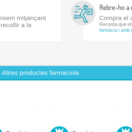
Rebre-ho a 
avisem mitjançant
Compra el q
ecollir a la
Recorda que e
farmàcia i amb 
>
Altres productes farmaciola