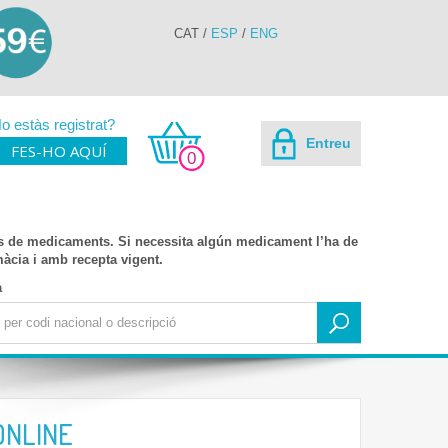
CAT
/
ESP
/
ENG
o estàs registrat?
Entreu
FES-HO AQUÍ
0
s de medicaments. Si necessita algún medicament l’ha de
rmàcia i amb recepta vigent.
a
ONLINE