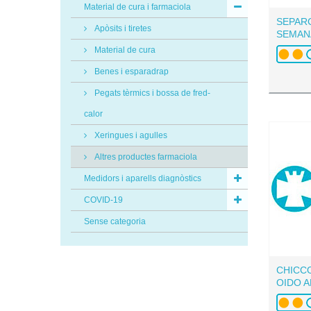
Material de cura i farmaciola
SEPAR
Apòsits i tiretes
SEMAN
Material de cura
Benes i esparadrap
Pegats tèrmics i bossa de fred-
calor
Xeringues i agulles
Altres productes farmaciola
Medidors i aparells diagnòstics
COVID-19
Sense categoria
CHICC
OIDO 
SEGURI