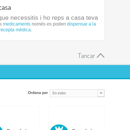
casa
ue necessitis i ho reps a casa teva
ls
medicaments
només es poden
dispensar a la
recepta mèdica.
Tancar
Ordena per
En estoc