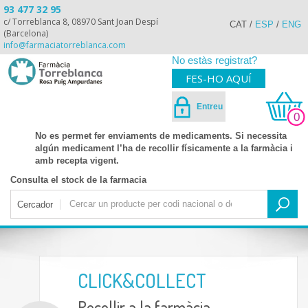
93 477 32 95
c/ Torreblanca 8, 08970 Sant Joan Despí
CAT
/
ESP
/
ENG
(Barcelona)
info@farmaciatorreblanca.com
No estàs registrat?
FES-HO AQUÍ
Entreu
0
No es permet fer enviaments de medicaments. Si necessita
algún medicament l’ha de recollir físicamente a la farmàcia i
amb recepta vigent.
Consulta el stock de la farmacia
Cercador
CLICK&COLLECT
Recollir a la farmàcia