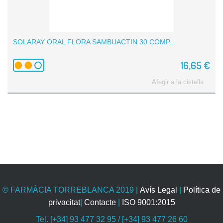
SOLARAY ORAL FLORA SAMBUACTIN 30 COMP...
16,65 €
Afegir a la cistella
© FARMÀCIA TORREBLANCA 2019
|
Avís Legal
|
Política de
privacitat
|
Contacte
|
ISO 9001:2015
Tel. [+34] 93 477 32 95 / [+34] 93 477 26 60