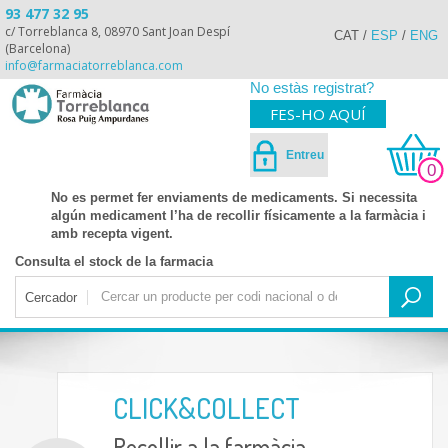
93 477 32 95
c/ Torreblanca 8, 08970 Sant Joan Despí
CAT
/
ESP
/
ENG
(Barcelona)
info@farmaciatorreblanca.com
No estàs registrat?
FES-HO AQUÍ
Entreu
0
No es permet fer enviaments de medicaments. Si necessita
algún medicament l’ha de recollir físicamente a la farmàcia i
amb recepta vigent.
Consulta el stock de la farmacia
Cercador
CLICK&COLLECT
Recollir a la farmàcia