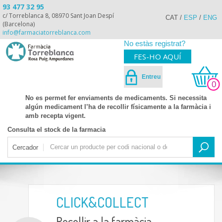
93 477 32 95
c/ Torreblanca 8, 08970 Sant Joan Despí
CAT
/
ESP
/
ENG
(Barcelona)
info@farmaciatorreblanca.com
No estàs registrat?
FES-HO AQUÍ
Entreu
0
No es permet fer enviaments de medicaments. Si necessita
algún medicament l’ha de recollir físicamente a la farmàcia i
amb recepta vigent.
Consulta el stock de la farmacia
Cercador
CLICK&COLLECT
Recollir a la farmàcia