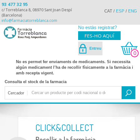
93 477 32 95
c/ Torreblanca 8, 08970 Sant Joan Despí
CAT
/
ESP
/
ENG
(Barcelona)
info@farmaciatorreblanca.com
No estàs registrat?
FES-HO AQUÍ
Entreu
0
No es permet fer enviaments de medicaments. Si necessita
algún medicament l’ha de recollir físicamente a la farmàcia i
amb recepta vigent.
Consulta el stock de la farmacia
Cercador
CLICK&COLLECT
Recollir a la farmàcia