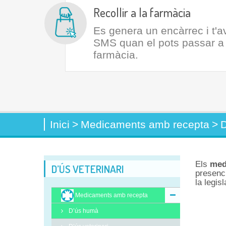
Recollir a la farmàcia
Es genera un encàrrec i t'
SMS quan el pots passar a r
farmàcia.
Inici
>
Medicaments amb recepta
>
D
Els
med
D’ÚS VETERINARI
presenc
la legis
Medicaments amb recepta
D’ús humà