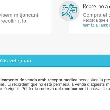
Rebre-ho a 
avisem mitjançant
Compra el q
ecollir a la
Recorda que e
farmàcia i amb 
’ús veterinari
icaments de venda amb recepta medica
necessiten la pre
ial . Li recordem que no està permesa la venda d’aquests 
lació vigent. Pot fer la
reserva del medicament
i passar-lo 