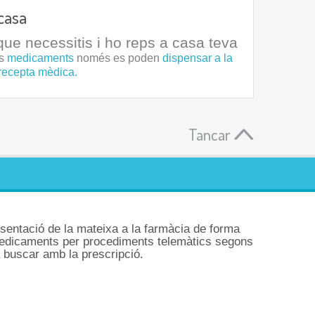
casa
ue necessitis i ho reps a casa teva
ls
medicaments
només es poden
dispensar a la
recepta mèdica.
Tancar
sentació de la mateixa a la farmàcia de forma
medicaments per procediments telemàtics segons
a buscar amb la prescripció.