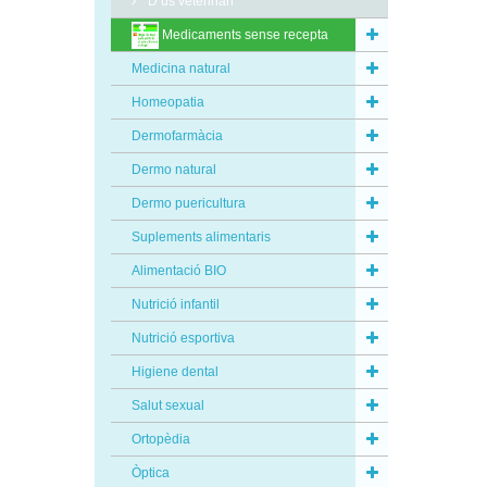
D’ús veterinari
Medicaments sense recepta
Medicina natural
Homeopatia
Dermofarmàcia
Dermo natural
Dermo puericultura
Suplements alimentaris
Alimentació BIO
Nutrició infantil
Nutrició esportiva
Higiene dental
Salut sexual
Ortopèdia
Òptica