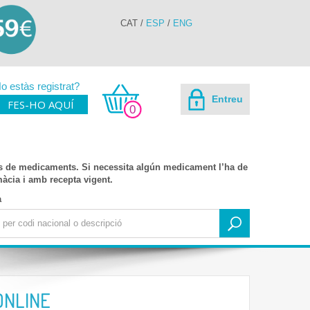
CAT
/
ESP
/
ENG
o estàs registrat?
Entreu
FES-HO AQUÍ
0
s de medicaments. Si necessita algún medicament l’ha de
rmàcia i amb recepta vigent.
a
ONLINE