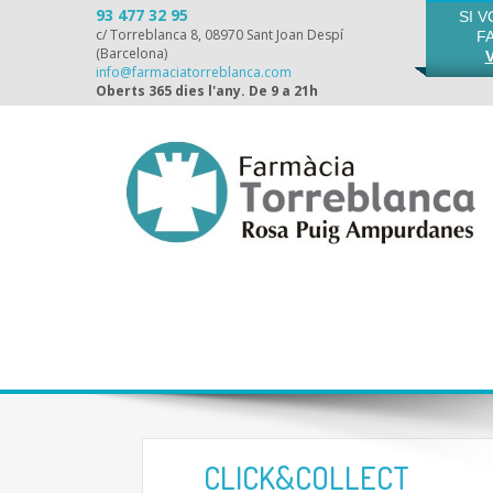
93 477 32 95
SI 
c/ Torreblanca 8, 08970 Sant Joan Despí
F
(Barcelona)
info@farmaciatorreblanca.com
Oberts 365 dies l'any. De 9 a 21h
CLICK&COLLECT