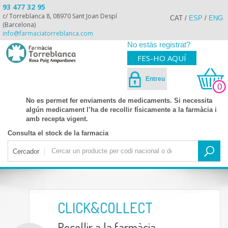
93 477 32 95
c/ Torreblanca 8, 08970 Sant Joan Despí
CAT
/
ESP
/
ENG
(Barcelona)
info@farmaciatorreblanca.com
No estàs registrat?
FES-HO AQUÍ
Entreu
0
No es permet fer enviaments de medicaments. Si necessita
algún medicament l’ha de recollir físicamente a la farmàcia i
amb recepta vigent.
Consulta el stock de la farmacia
Cercador
CLICK&COLLECT
Recollir a la farmàcia