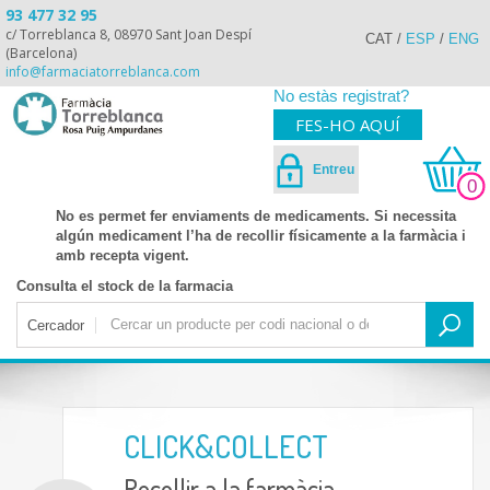
93 477 32 95
c/ Torreblanca 8, 08970 Sant Joan Despí
CAT
/
ESP
/
ENG
(Barcelona)
info@farmaciatorreblanca.com
No estàs registrat?
FES-HO AQUÍ
Entreu
0
No es permet fer enviaments de medicaments. Si necessita
algún medicament l’ha de recollir físicamente a la farmàcia i
amb recepta vigent.
Consulta el stock de la farmacia
Cercador
CLICK&COLLECT
Recollir a la farmàcia