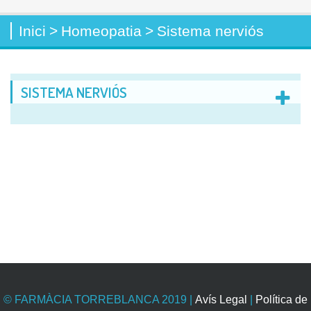
Inici
>
Homeopatia
>
Sistema nerviós
SISTEMA NERVIÓS
© FARMÀCIA TORREBLANCA 2019
|
Avís Legal
|
Política de