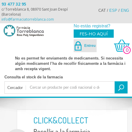
93 477 32 95
c/ Torreblanca 8, 08970 Sant Joan Despí
CAT
/
ESP
/
ENG
(Barcelona)
info@farmaciatorreblanca.com
No estàs registrat?
FES-HO AQUÍ
Entreu
0
No es permet fer enviaments de medicaments. Si necessita
algún medicament l’ha de recollir físicamente a la farmàcia i
amb recepta vigent.
Consulta el stock de la farmacia
Cercador
CLICK&COLLECT
Recollir a la farmàcia