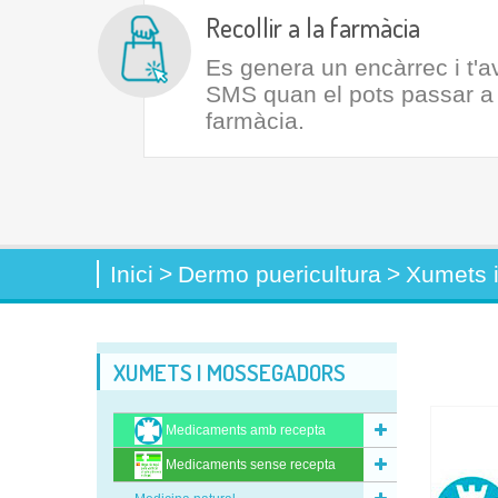
Recollir a la farmàcia
Es genera un encàrrec i t'
SMS quan el pots passar a r
farmàcia.
Inici
>
Dermo puericultura
>
Xumets 
XUMETS I MOSSEGADORS
Medicaments amb recepta
Medicaments sense recepta