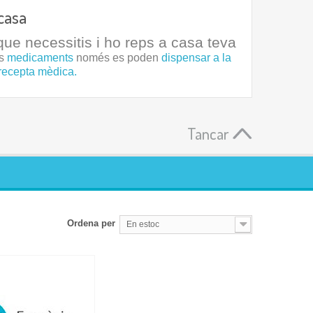
casa
ue necessitis i ho reps a casa teva
ls
medicaments
només es poden
dispensar a la
recepta mèdica.
Tancar
Ordena per
En estoc