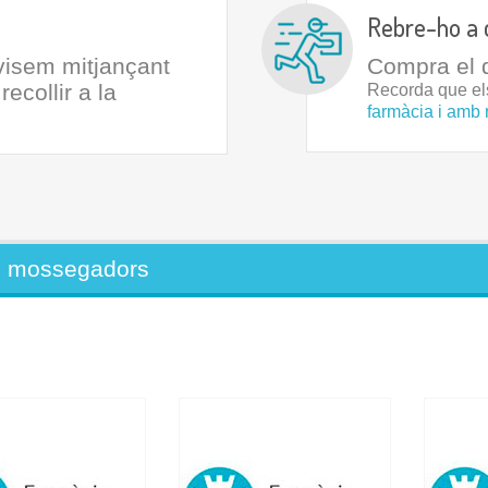
Rebre-ho a 
avisem mitjançant
Compra el q
ecollir a la
Recorda que e
farmàcia i amb 
i mossegadors