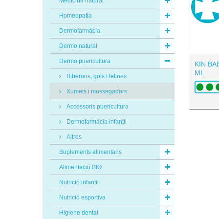
Medicina natural
Homeopatia
Dermofarmàcia
Dermo natural
Dermo puericultura
KIN BA
ML
Biberons, gots i tetines
Xumets i mossegadors
Accessoris puericultura
Dermofarmàcia infantil
Altres
Suplements alimentaris
Alimentació BIO
Nutrició infantil
Nutrició esportiva
Higiene dental