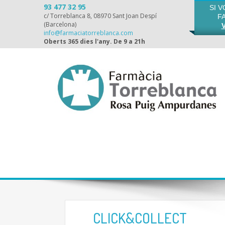
93 477 32 95
SI 
c/ Torreblanca 8, 08970 Sant Joan Despí
F
(Barcelona)
info@farmaciatorreblanca.com
Oberts 365 dies l'any. De 9 a 21h
CLICK&COLLECT