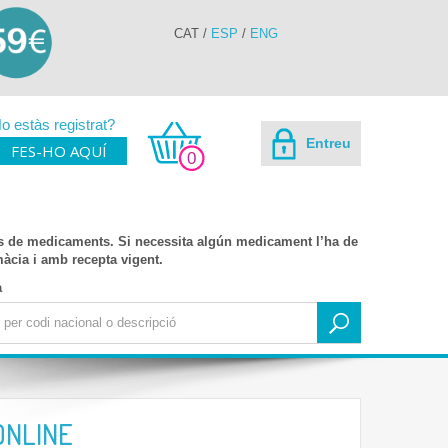
CAT
/
ESP
/
ENG
o estàs registrat?
Entreu
FES-HO AQUÍ
0
s de medicaments. Si necessita algún medicament l’ha de
rmàcia i amb recepta vigent.
a
ONLINE