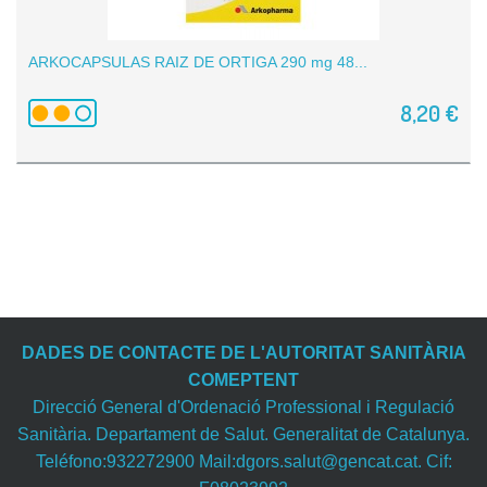
ARKOCAPSULAS RAIZ DE ORTIGA 290 mg 48...
8,20 €
DADES DE CONTACTE DE L'AUTORITAT SANITÀRIA
COMEPTENT
Direcció General d'Ordenació Professional i Regulació
Sanitària. Departament de Salut. Generalitat de Catalunya.
Teléfono:932272900 Mail:dgors.salut@gencat.cat. Cif: