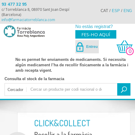
93 477 32 95
c/ Torreblanca 8, 08970 Sant Joan Despí
CAT
/
ESP
/
ENG
(Barcelona)
info@farmaciatorreblanca.com
No estàs registrat?
FES-HO AQUÍ
Entreu
0
No es permet fer enviaments de medicaments. Si necessita
algún medicament l’ha de recollir físicamente a la farmàcia i
amb recepta vigent.
Consulta el stock de la farmacia
Cercador
CLICK&COLLECT
Recollir a la farmàcia