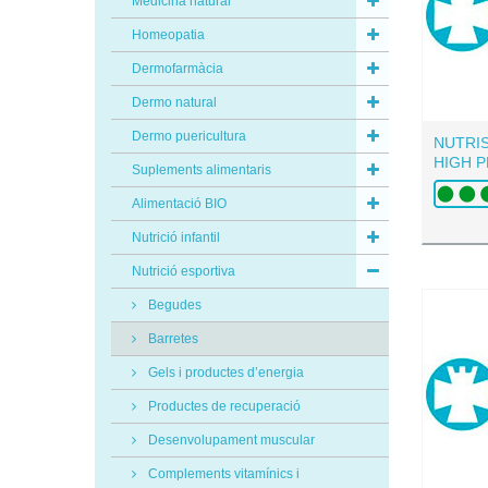
Medicina natural
Homeopatia
Dermofarmàcia
Dermo natural
Dermo puericultura
NUTRI
HIGH 
Suplements alimentaris
Alimentació BIO
Nutrició infantil
Nutrició esportiva
Begudes
Barretes
Gels i productes d’energia
Productes de recuperació
Desenvolupament muscular
Complements vitamínics i