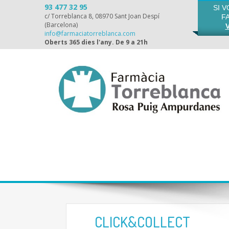
93 477 32 95
SI 
c/ Torreblanca 8, 08970 Sant Joan Despí
F
(Barcelona)
info@farmaciatorreblanca.com
Oberts 365 dies l'any. De 9 a 21h
CLICK&COLLECT