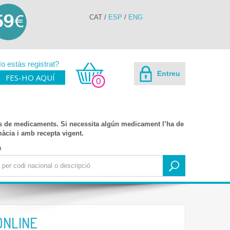
CAT
/
ESP
/
ENG
o estàs registrat?
Entreu
FES-HO AQUÍ
0
s de medicaments. Si necessita algún medicament l’ha de
rmàcia i amb recepta vigent.
a
ONLINE