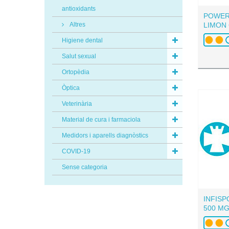
antioxidants
POWER
Altres
LIMON
Higiene dental
Salut sexual
Ortopèdia
Òptica
Veterinària
Material de cura i farmaciola
Medidors i aparells diagnòstics
COVID-19
Sense categoria
INFISP
500 MG