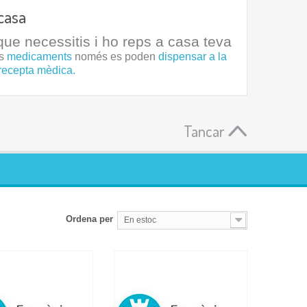
casa
ue necessitis i ho reps a casa teva
ls
medicaments
només es poden
dispensar a la
recepta mèdica.
Tancar
Ordena per
En estoc