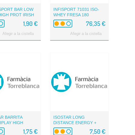
SPORT BAR LOW
INFISPORT 71031 ISO-
HIGH PROT IRISH
WHEY FRESA 180
M
1,90 €
76,35 €
Afegir a la cistella
Afegir a la cistella
AR BARRITA
ISOSTAR LONG
PLAY HIGH
DISTANCE ENERGY +
N 25...
BCAA FRUTOS...
1,75 €
7,50 €