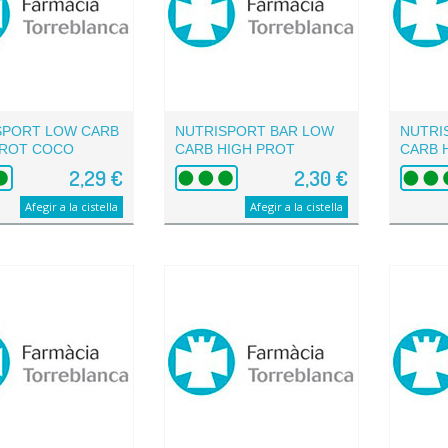
SPORT LOW CARB
NUTRISPORT BAR LOW
NUTRI
PROT COCO
CARB HIGH PROT
CARB H
BROWNIE
2,29 €
2,30 €
Afegir a la cistella
Afegir a la cistella