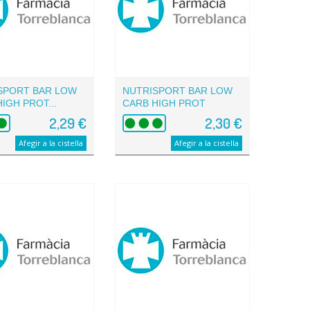
SPORT BAR LOW
NUTRISPORT BAR LOW
IGH PROT...
CARB HIGH PROT
COOKIES...
2,29 €
2,30 €
Afegir a la cistella
Afegir a la cistella