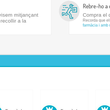
Rebre-ho a 
avisem mitjançant
Compra el q
ecollir a la
Recorda que e
farmàcia i amb 