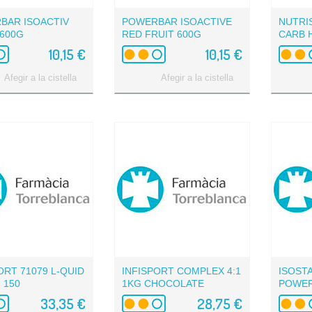
BAR ISOACTIV
POWERBAR ISOACTIVE
NUTRI
 600G
RED FRUIT 600G
CARB 
CREA
10,15 €
10,15 €
Afegir a la cistella
Afegir a la cistella
ORT 71079 L-QUID
INFISPORT COMPLEX 4:1
ISOST
 150
1KG CHOCOLATE
POWER
PROTEI
33,35 €
28,75 €