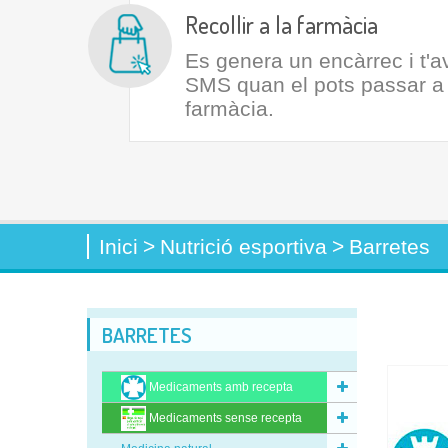
Recollir a la farmàcia
Es genera un encàrrec i t'
SMS quan el pots passar a r
farmàcia.
Inici
>
Nutrició esportiva
>
Barretes
BARRETES
Medicaments amb recepta
Medicaments sense recepta