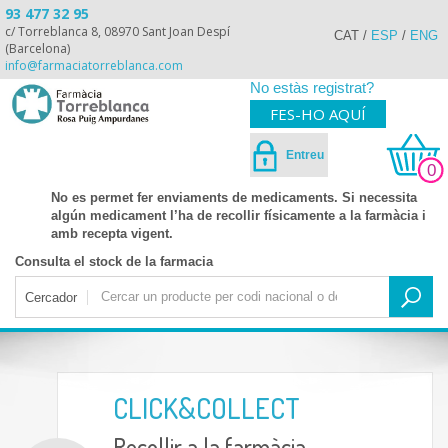
93 477 32 95
c/ Torreblanca 8, 08970 Sant Joan Despí
CAT
/
ESP
/
ENG
(Barcelona)
info@farmaciatorreblanca.com
No estàs registrat?
FES-HO AQUÍ
Entreu
0
No es permet fer enviaments de medicaments. Si necessita
algún medicament l’ha de recollir físicamente a la farmàcia i
amb recepta vigent.
Consulta el stock de la farmacia
Cercador
CLICK&COLLECT
Recollir a la farmàcia