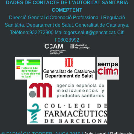
DADES DE CONTACTE DE L'AUTORITAT SANITÀRIA
COMEPTENT
Direcció General d'Ordenació Professional i Regulació
Sanitària. Departament de Salut. Generalitat de Catalunya.
Teléfono:932272900 Mail:dgors.salut@gencat.cat. Cif:
F08023992