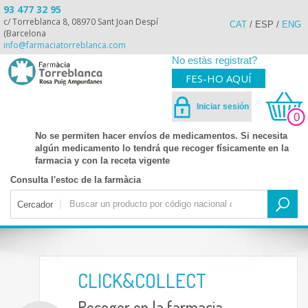
93 477 32 95
c/ Torreblanca 8, 08970 Sant Joan Despí
CAT
/
ESP
/
ENG
(Barcelona
info@farmaciatorreblanca.com
No estàs registrat?
FES-HO AQUÍ
Iniciar sesión
0
No se permiten hacer envíos de medicamentos. Si necesita
algún medicamento lo tendrá que recoger físicamente en la
farmacia y con la receta vigente
Consulta l'estoc de la farmàcia
Cercador
CLICK&COLLECT
Recoger en la farmacia