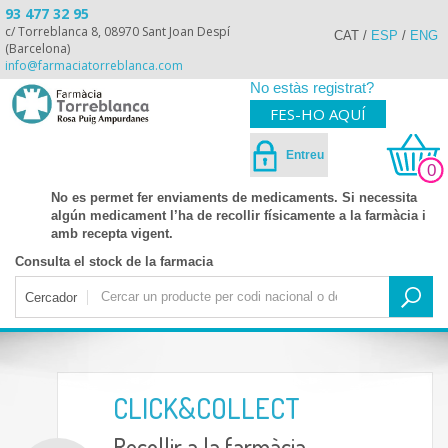
93 477 32 95
c/ Torreblanca 8, 08970 Sant Joan Despí
CAT
/
ESP
/
ENG
(Barcelona)
info@farmaciatorreblanca.com
No estàs registrat?
FES-HO AQUÍ
Entreu
0
No es permet fer enviaments de medicaments. Si necessita
algún medicament l’ha de recollir físicamente a la farmàcia i
amb recepta vigent.
Consulta el stock de la farmacia
Cercador
CLICK&COLLECT
Recollir a la farmàcia