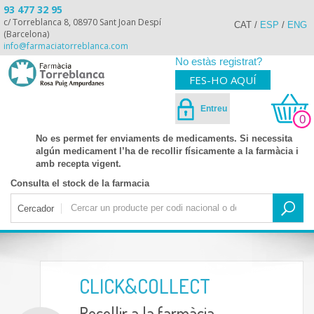
93 477 32 95
c/ Torreblanca 8, 08970 Sant Joan Despí
CAT
/
ESP
/
ENG
(Barcelona)
info@farmaciatorreblanca.com
No estàs registrat?
FES-HO AQUÍ
Entreu
0
No es permet fer enviaments de medicaments. Si necessita
algún medicament l’ha de recollir físicamente a la farmàcia i
amb recepta vigent.
Consulta el stock de la farmacia
Cercador
CLICK&COLLECT
Recollir a la farmàcia