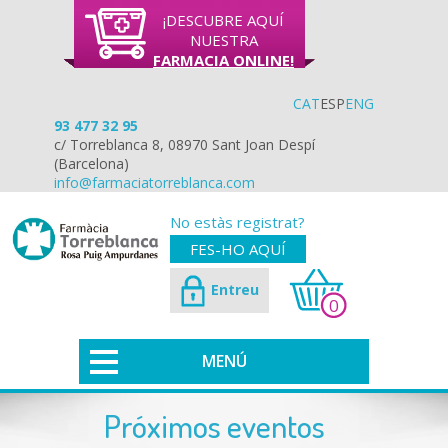
¡DESCUBRE AQUÍ
NUESTRA
FARMACIA ONLINE!
CAT
ESP
ENG
93 477 32 95
c/ Torreblanca 8, 08970 Sant Joan Despí
(Barcelona)
info@farmaciatorreblanca.com
No estàs registrat?
FES-HO AQUÍ
Entreu
0
MENÚ
Próximos eventos