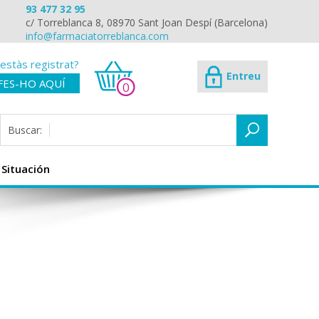
93 477 32 95
c/ Torreblanca 8, 08970 Sant Joan Despí (Barcelona)
info@farmaciatorreblanca.com
estàs registrat?
Entreu
FES-HO AQUÍ
0
Buscar:
Situación