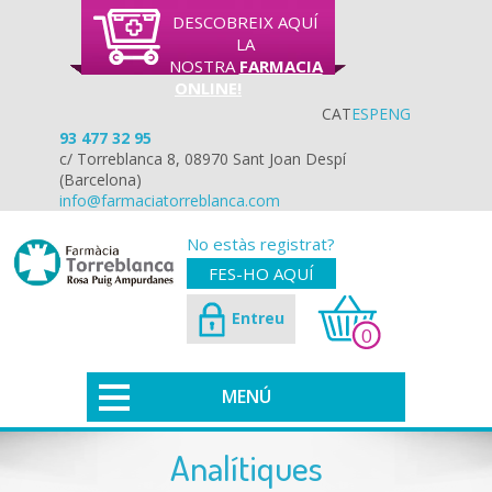
DESCOBREIX AQUÍ
LA
NOSTRA
FARMACIA
ONLINE!
CAT
ESP
ENG
93 477 32 95
c/ Torreblanca 8, 08970 Sant Joan Despí
(Barcelona)
info@farmaciatorreblanca.com
No estàs registrat?
FES-HO AQUÍ
Entreu
0
MENÚ
Analítiques