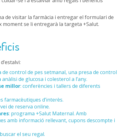
cuidar-se i a estalviar amb regals i beneficis
de visitar la farmàcia i entregar el formulari de
x moment se li entregarà la targeta +Salut.
ficis
d’estalvi:
a de control de pes setmanal, una presa de control
anàlisi de glucosa i colesterol a l’any.
se millor
: conferències i tallers de diferents
tes farmacèutiques d’interès.
rvei de reserva online.
ares
: programa +Salut Maternal. Amb
es amb informació rellevant, cupons descompte i
 buscar el seu regal.