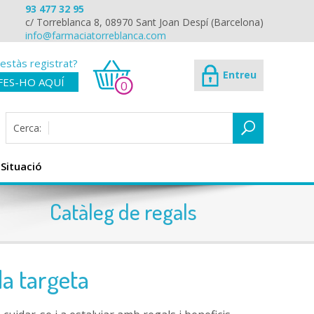
93 477 32 95
c/ Torreblanca 8, 08970 Sant Joan Despí (Barcelona)
info@farmaciatorreblanca.com
estàs registrat?
Entreu
FES-HO AQUÍ
0
Cerca:
Situació
Catàleg de regals
la targeta