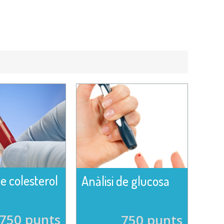
de colesterol
Anàlisi de glucosa
750 punts
750 punts