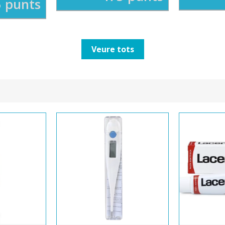
 punts
Veure tots