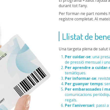
El programa +Salut l’ajuda a 
durant tot l’any.
Per formar-ne part només ha 
registre completat. Al matei
Llistat de bene
Una targeta plena de salut i 
Per cuidar-se
: una pres
de pressió mensual i una 
Per aprendre a cuidar-
temàtiques.
Per informar-se
: revis
Per guanyar temps
: se
Per embarassades i m
comunicacions periòdiqu
regals.
Per l’aniversari
: passi a