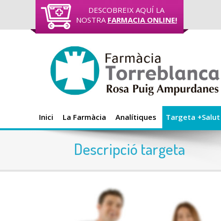
DESCOBREIX AQUÍ LA
NOSTRA
FARMACIA ONLINE!
Inici
La Farmàcia
Analítiques
Targeta +Salut
Descripció targeta