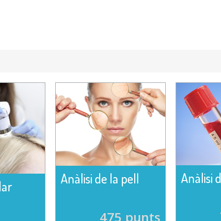
Anàlisi 
Anàlisi de la pell
lar
475 punts