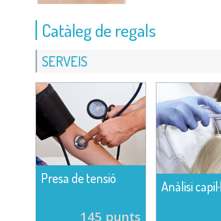
Catàleg de regals
SERVEIS
Presa de tensió
Anàlisi capil·
145 punts