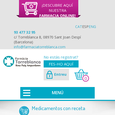
¡DESCUBRE AQUÍ
NUESTRA
FARMACIA ONLINE!
CAT
ESP
ENG
93 477 32 95
c/ Torreblanca 8, 08970 Sant Joan Despí
(Barcelona)
info@farmaciatorreblanca.com
No estàs registrat?
FES-HO AQUÍ
Entreu
0
MENÚ
Medicamentos con receta