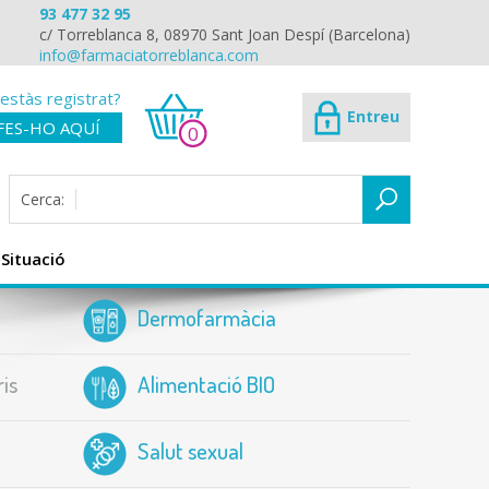
93 477 32 95
c/ Torreblanca 8, 08970 Sant Joan Despí (Barcelona)
info@farmaciatorreblanca.com
estàs registrat?
Entreu
FES-HO AQUÍ
0
Cerca:
Situació
Dermofarmàcia
is
Alimentació BIO
Salut sexual