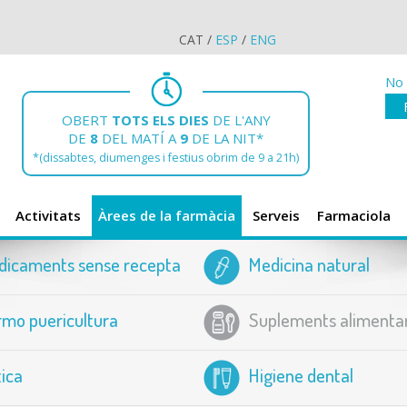
CAT
/
ESP
/
ENG
No 
OBERT
TOTS ELS DIES
DE L'ANY
DE
8
DEL MATÍ A
9
DE LA NIT*
*(dissabtes, diumenges i festius obrim de 9 a 21h)
Activitats
Àrees de la farmàcia
Serveis
Farmaciola
dicaments sense recepta
Medicina natural
mo puericultura
Suplements alimentar
ica
Higiene dental