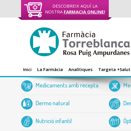
DESCOBREIX AQUÍ LA
NOSTRA
FARMACIA ONLINE!
Inici
La Farmàcia
Analítiques
Targeta +Salut
Medicaments amb recepta
Me
Dermo natural
Der
Nutrició infantil
Òpt