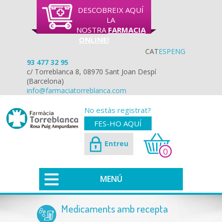
DESCOBREIX AQUÍ
LA
NOSTRA
FARMACIA
ONLINE!
CAT
ESP
ENG
93 477 32 95
c/ Torreblanca 8, 08970 Sant Joan Despí
(Barcelona)
info@farmaciatorreblanca.com
No estàs registrat?
FES-HO AQUÍ
Entreu
0
MENÚ
Medicaments amb recepta